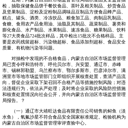
检，抽取保健食品饼干餐饮食品、茶叶及相关制品、炒货食品
及坚果制品、淀粉及淀粉制品调味品豆制品方便食品蜂产品、
糕点、罐头、酒类、冷冻饮品、粮食加工品、肉制品乳制品、
食糖、食用农产品食用油、油脂及其制品、蔬菜制品、薯类和
膨化食品、水产制品、水果制品、速冻食品、糖果制品、饮料
等27大类食品724批次样品，其中检出15批次不合格样品。主
要是农药残留超标、污染物超标、食品添加剂超标、食品安全
质量、有机物污染等问题。
对抽检中发现的不合格食品，内蒙古自治区市场监督管理
局已责令呼和浩特市、呼伦贝尔市、兴安盟、通辽市、赤峰
市、锡林郭勒盟、乌兰察布市、鄂尔多斯市、巴彦淖尔市、满
洲里市等地市场监管部门立即组织开展核查处置，查清产品流
向，督促企业采取下架召回不合格产品等措施控制风险；对违
法违规行为，依法从严处理；及时将企业采取的风险防控措施
和核查处置情况向社会公开，并向内蒙古自治区市场监督管理
局报告。？
（一）通辽市大靖旺达食品有限责任公司销售的鲟鱼（淡
水鱼），氧氟沙星不符合食品安全国家标准规定。检验机构为
内蒙古自治区市场监督管理审评查验中心。