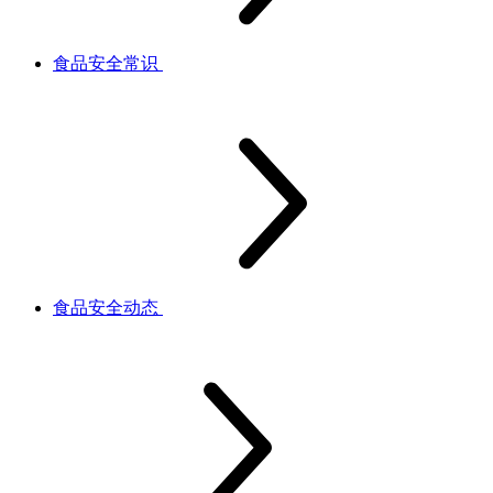
食品安全常识
食品安全动态