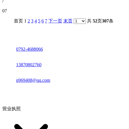
/
07
首页 1
2
3
4
5
6
7
下一页
末页
共
52
页
307
条
座机：
0792-4688066
电话：
13870802760
邮箱：
n969408@qq.com
地址：江西省德安县高新技术产业园(宝塔工业园)高新路93号
营业执照