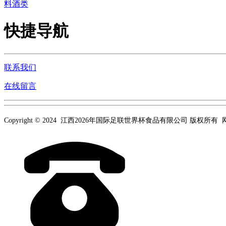
料酒类
快捷导航
联系我们
在线留言
Copyright © 2024 江西2026年国际足联世界杯食品有限公司 版权所有