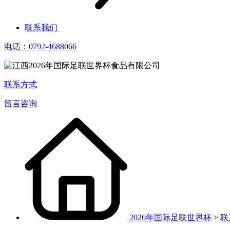
联系我们
电话：0792-4688066
联系方式
留言咨询
2026年国际足联世界杯
>
联