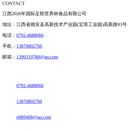
CONTACT
江西2026年国际足联世界杯食品有限公司
地址：江西省德安县高新技术产业园(宝塔工业园)高新路93号
电话：
0792-4688066
手机：
13870802760
邮箱：
1399319780@qq.com
座机：
0792-4688066
电话：
13870802760
邮箱：
n969408@qq.com