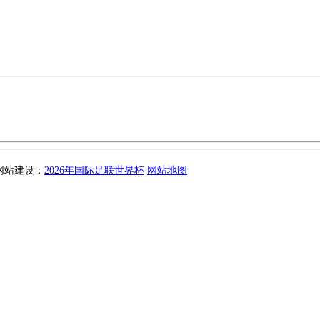
 网站建设：
2026年国际足联世界杯
网站地图