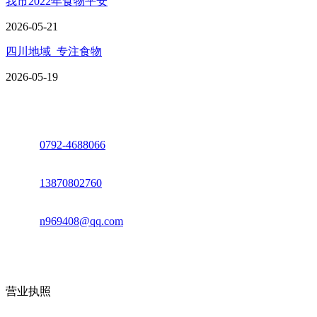
我市2022年食物平安
2026-05-21
四川地域_专注食物
2026-05-19
座机：
0792-4688066
电话：
13870802760
邮箱：
n969408@qq.com
地址：江西省德安县高新技术产业园(宝塔工业园)高新路93号
营业执照