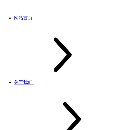
网站首页
关于我们