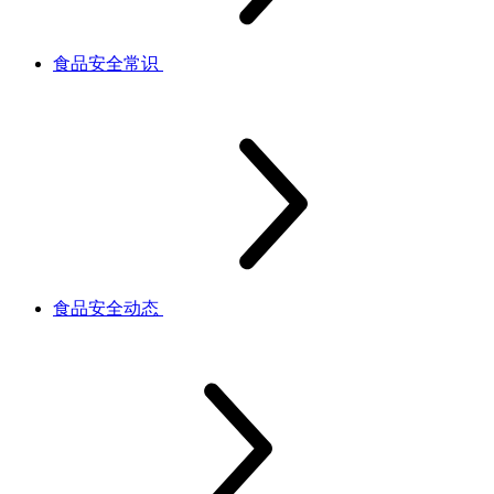
食品安全常识
食品安全动态