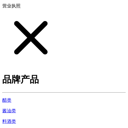
营业执照
品牌产品
醋类
酱油类
料酒类