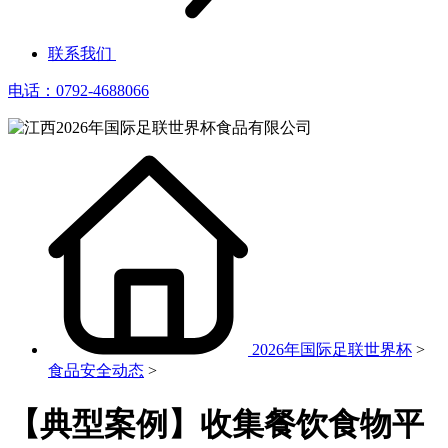
联系我们
电话：0792-4688066
2026年国际足联世界杯
>
食品安全动态
>
【典型案例】收集餐饮食物平