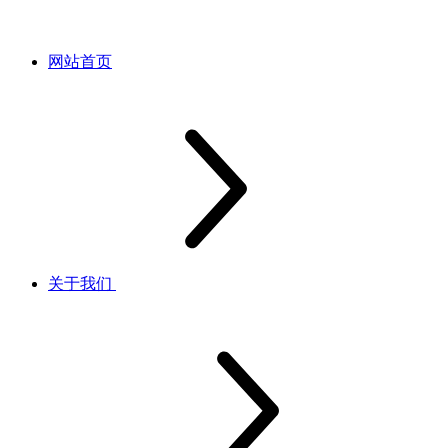
网站首页
关于我们