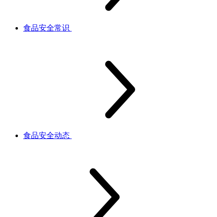
食品安全常识
食品安全动态