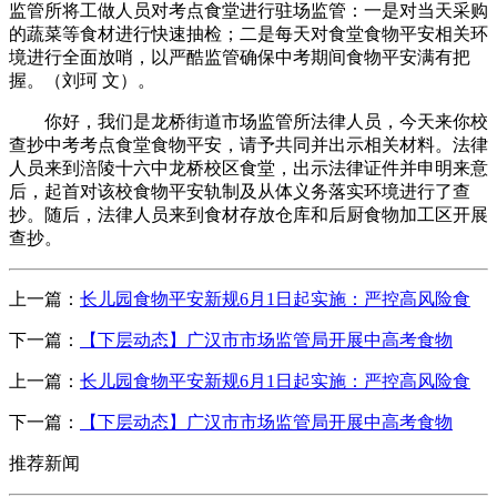
监管所将工做人员对考点食堂进行驻场监管：一是对当天采购
的蔬菜等食材进行快速抽检；二是每天对食堂食物平安相关环
境进行全面放哨，以严酷监管确保中考期间食物平安满有把
握。（刘珂 文）。
你好，我们是龙桥街道市场监管所法律人员，今天来你校
查抄中考考点食堂食物平安，请予共同并出示相关材料。法律
人员来到涪陵十六中龙桥校区食堂，出示法律证件并申明来意
后，起首对该校食物平安轨制及从体义务落实环境进行了查
抄。随后，法律人员来到食材存放仓库和后厨食物加工区开展
查抄。
上一篇：
长儿园食物平安新规6月1日起实施：严控高风险食
下一篇：
【下层动态】广汉市市场监管局开展中高考食物
上一篇：
长儿园食物平安新规6月1日起实施：严控高风险食
下一篇：
【下层动态】广汉市市场监管局开展中高考食物
推荐新闻